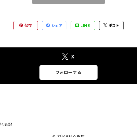
保存
シェア
LINE
ポスト
X
フォローする
づく表記
© 相沢食料百貨店