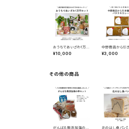
おうちであいざわ1万円
中野商店から引
セット
だバタチキカレ
¥10,000
¥3,000
その他の商品
がんばる無添加海の幸
北のはし食パン【