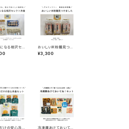
になる相沢セレ
おいしい米粉麺見つけ
食
ました
00
¥3,300
ンだけの安心冷食
冷凍庫あけておいてね！