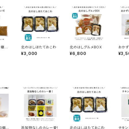
き継い
北のはしほたておこわ
北のはしグルメBOX
おかず
ー
クト冷
¥3,000
¥6,800
¥3,5
３個セ
添加物なしのカレー愛！
北のはしほたておこわ
チキ