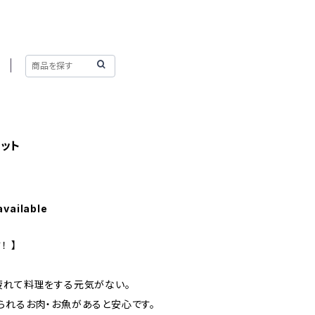
ット
available
！ 】
疲れて料理をする元気がない。
られるお肉・お魚があると安心です。