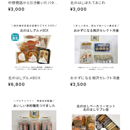
中野商店から引き継いだバタチ
北のはしほたておこわ
キカレー
¥3,000
¥3,000
北のはしグルメBOX
おかずになる相沢セレクト冷食
¥6,800
¥3,500